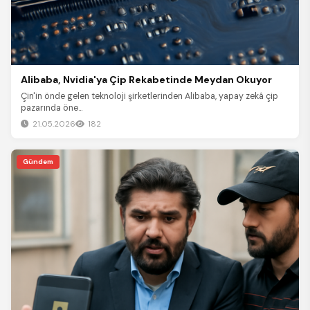
Alibaba, Nvidia'ya Çip Rekabetinde Meydan Okuyor
Çin'in önde gelen teknoloji şirketlerinden Alibaba, yapay zekâ çip
pazarında öne...
21.05.2026
182
Gündem