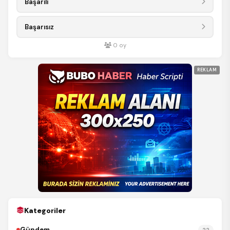
Başarılı
Başarısız
0
oy
REKLAM
Kategoriler
Gündem
22