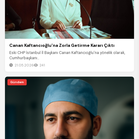
Canan Kaftancıoğlu'na Zorla Getirme Kararı Çıktı
Eski CHP İstanbul İl Başkanı Canan Kaftancıoğlu'na yönelik olarak,
Cumhurbaşkanı...
21.05.2026
241
Gündem