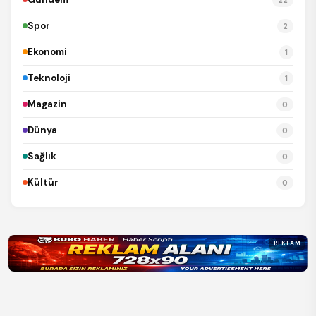
Spor
2
Ekonomi
1
Teknoloji
1
Magazin
0
Dünya
0
Sağlık
0
Kültür
0
REKLAM