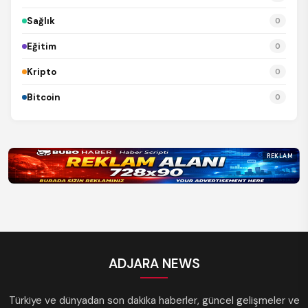
Sağlık
0
Eğitim
0
Kripto
0
Bitcoin
0
REKLAM
ADJARA NEWS
Türkiye ve dünyadan son dakika haberler, güncel gelişmeler ve