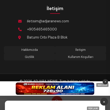
İletişim
iletisim@adjaranews.com
+905465465000
Batumi Orbi Plaza B Blok
Hakkımızda
İletişim
Gizlilik
Kullanım Koşulları
© 2026 ADJARA NEWS. Tüm hakları saklıdır.
×
REKLAM
Son güncelleme: 09.08.2026 11:22
×
Anasayfa
Keşfet
Gündem
Tema
REKLAM