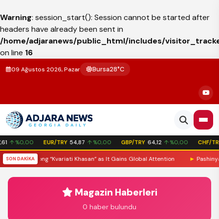
Warning
: session_start(): Session cannot be started after
headers have already been sent in
/home/adjaranews/public_html/includes/visitor_track
on line
16
Bursa
28°C
09 Ağustos 2026, Pazar
61
↑ %0,00
EUR/TRY
54,87
↑ %0,00
GBP/TRY
64,12
↑ %0,00
CHF/TR
Laz Folk Song “Kvariati Khasan” as It Gains Global Attention
►
Pashinyan: 
SON DAKİKA
Magazin Haberleri
0 haber bulundu