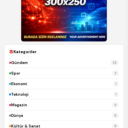
Kategoriler
Gündem
22
Spor
2
Ekonomi
1
Teknoloji
1
Magazin
0
Dünya
0
Kültür & Sanat
0