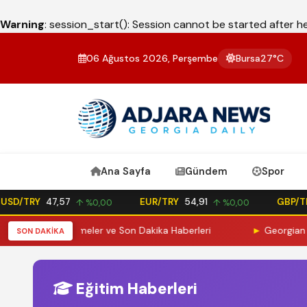
Warning
: session_start(): Session cannot be started after 
06 Ağustos 2026, Perşembe
Bursa
27°C
Ana Sayfa
Gündem
Spor
SD/TRY
47,57
EUR/TRY
54,91
GBP/TR
↑ %0,00
↑ %0,00
Önemli Gelişmeler ve Son Dakika Haberleri
►
Georgian Liste
SON DAKİKA
Eğitim Haberleri