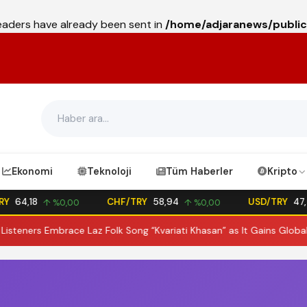
headers have already been sent in
/home/adjaranews/public
Ekonomi
Teknoloji
Tüm Haberler
Kripto
Y
64,18
CHF/TRY
58,94
USD/TRY
47,5
↑ %0,00
↑ %0,00
ners Embrace Laz Folk Song “Kvariati Khasan” as It Gains Global Att