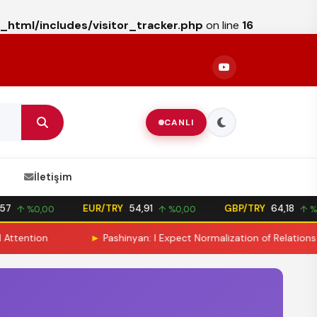
_html/includes/visitor_tracker.php
on line
16
CANLI
İletişim
7
EUR/TRY
54,91
GBP/TRY
64,18
↑ %0,00
↑ %0,00
↑ %0
ention
►
Pashinyan: I Expect Normalization of Relations with