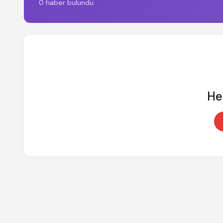
0 haber bulundu
He