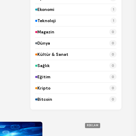
Ekonomi
1
Teknoloji
1
Magazin
0
Dünya
0
Kültür & Sanat
0
Sağlık
0
Eğitim
0
Kripto
0
Bitcoin
0
REKLAM