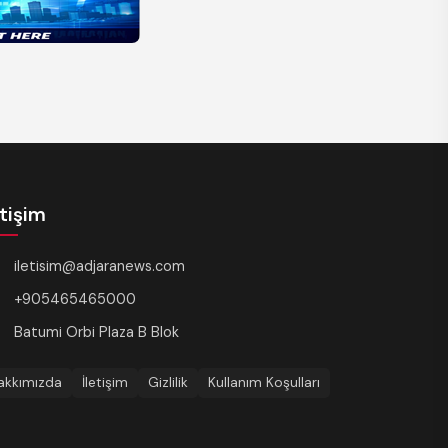
etişim
iletisim@adjaranews.com
+905465465000
Batumi Orbi Plaza B Blok
akkımızda
İletişim
Gizlilik
Kullanım Koşulları