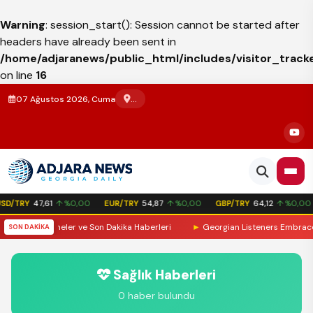
Warning
: session_start(): Session cannot be started after
headers have already been sent in
/home/adjaranews/public_html/includes/visitor_track
on line
16
...
07 Ağustos 2026, Cuma
SD/TRY
47,61
↑ %0,00
EUR/TRY
54,87
↑ %0,00
GBP/TRY
64,12
↑ %0,00
nemli Gelişmeler ve Son Dakika Haberleri
►
Georgian Listeners Embrace Laz
SON DAKİKA
Sağlık Haberleri
0 haber bulundu