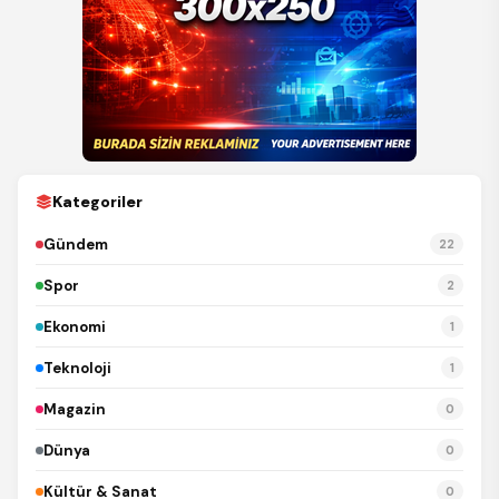
Kategoriler
Gündem
22
Spor
2
Ekonomi
1
Teknoloji
1
Magazin
0
Dünya
0
Kültür & Sanat
0