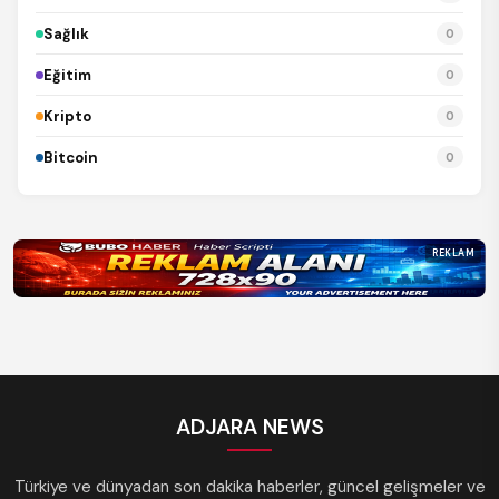
Sağlık
0
Eğitim
0
Kripto
0
Bitcoin
0
REKLAM
ADJARA NEWS
Türkiye ve dünyadan son dakika haberler, güncel gelişmeler ve