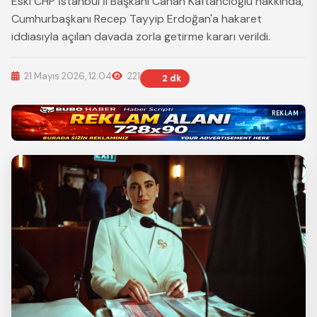
Eski CHP İstanbul İl Başkanı Canan Kaftancıoğlu hakkında,
Cumhurbaşkanı Recep Tayyip Erdoğan'a hakaret
iddiasıyla açılan davada zorla getirme kararı verildi.
21 Mayıs 2026, 12:04
221
2 dk
REKLAM