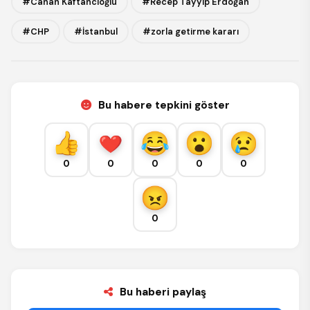
#Canan Kaftancıoğlu
#Recep Tayyip Erdoğan
#CHP
#İstanbul
#zorla getirme kararı
Bu habere tepkini göster
0
0
0
0
0
0
Bu haberi paylaş