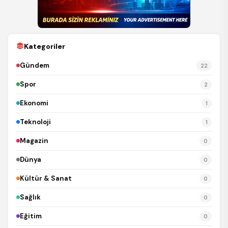
Kategoriler
Gündem
22
Spor
2
Ekonomi
1
Teknoloji
1
Magazin
0
Dünya
0
Kültür & Sanat
0
Sağlık
0
Eğitim
0