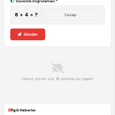
Güvenlik Doğrulaması *
8 + 4 = ?
Gönder
Henüz yorum yok. İlk yorumu siz yapın!
İlgili Haberler