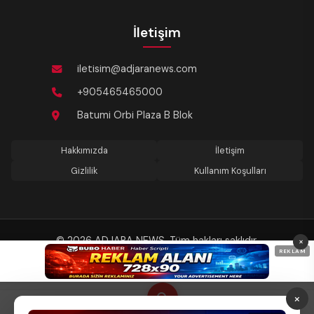
İletişim
iletisim@adjaranews.com
+905465465000
Batumi Orbi Plaza B Blok
Hakkımızda
İletişim
Gizlilik
Kullanım Koşulları
© 2026 ADJARA NEWS. Tüm hakları saklıdır.
×
REKLAM
Son güncelleme: 06.08.2026 15:04
×
Anasayfa
Keşfet
Gündem
Tema