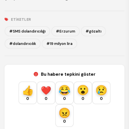
ETIKETLER
#SMS dolandırıcılığı
#Erzurum
#gözaltı
#dolandırıcılık
#19 milyon lira
Bu habere tepkini göster
0
0
0
0
0
0